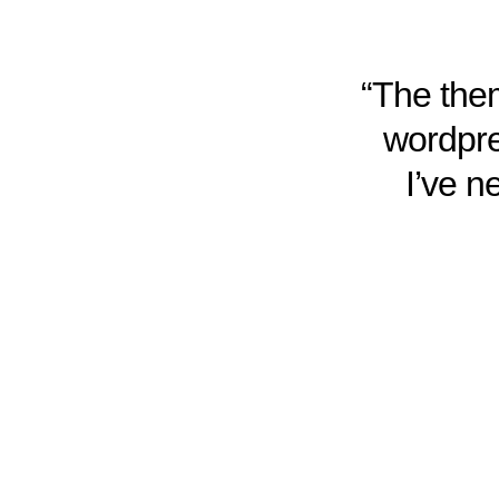
“The them
wordpre
I’ve n