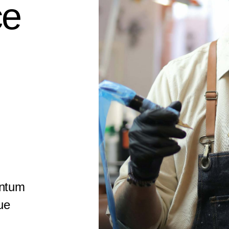
ce
entum
ue