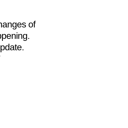
changes of
ppening.
update.
”