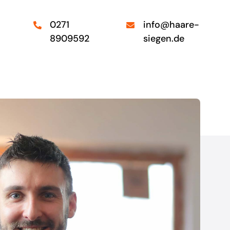
0271
info@haare-
8909592
siegen.de